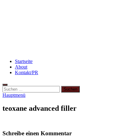
Rezept: Toastbrötchen im Pizza-Style
Beauty: Meine liebsten Tuchmasken für trockene
Haut
Rezept: Winterliches Porridge
Startseite
About
Kontakt/PR
Suchen
nach:
Hauptmenü
teoxane advanced filler
Schreibe einen Kommentar