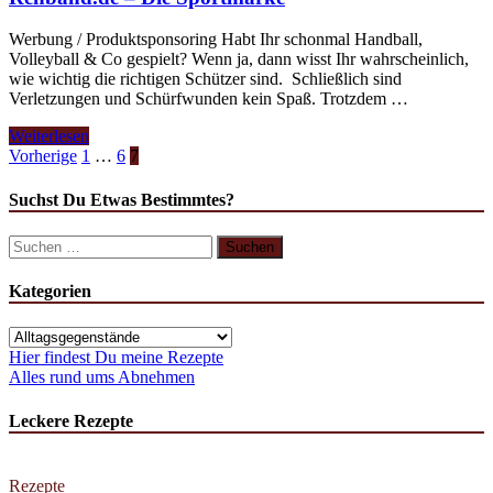
Werbung / Produktsponsoring Habt Ihr schonmal Handball,
Volleyball & Co gespielt? Wenn ja, dann wisst Ihr wahrscheinlich,
wie wichtig die richtigen Schützer sind. Schließlich sind
Verletzungen und Schürfwunden kein Spaß. Trotzdem …
Rehband.de
Weiterlesen
–
Seitennummerierung
Vorherige
1
…
6
7
Die
der
Sportmarke
Suchst Du Etwas Bestimmtes?
Beiträge
Suchen
nach:
Kategorien
Kategorien
Hier findest Du meine Rezepte
Alles rund ums Abnehmen
Leckere Rezepte
Rezepte