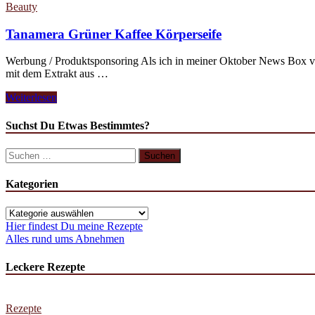
Beauty
Tanamera Grüner Kaffee Körperseife
Werbung / Produktsponsoring Als ich in meiner Oktober News Box von
mit dem Extrakt aus …
Tanamera
Weiterlesen
Grüner
Kaffee
Suchst Du Etwas Bestimmtes?
Körperseife
Suchen
nach:
Kategorien
Kategorien
Hier findest Du meine Rezepte
Alles rund ums Abnehmen
Leckere Rezepte
Rezepte