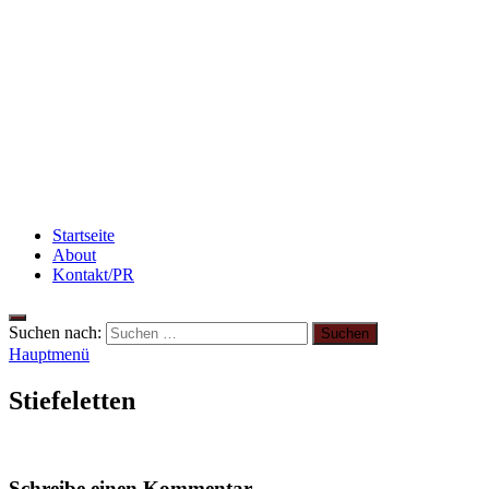
Flammkuchen mit Lauchzwiebeln und Schinken
Rezept: Quark-Grieß-Auflauf mit Blaubeeren
Rezept: Schokokuchen mit Kidneybohnen
[kalorienarm]
Startseite
About
Kontakt/PR
Suchen nach:
Hauptmenü
Stiefeletten
Schreibe einen Kommentar