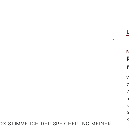
R
W
Z
Z
u
s
e
k
X STIMME ICH DER SPEICHERUNG MEINER