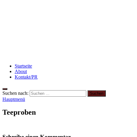
Flammkuchen mit Lauchzwiebeln und Schinken
Abnehmen: so nehme ich ab!
Rezept: Quark-Grieß-Auflauf mit Blaubeeren
Startseite
About
Kontakt/PR
Suchen nach:
Hauptmenü
Teeproben
Schreibe einen Kommentar