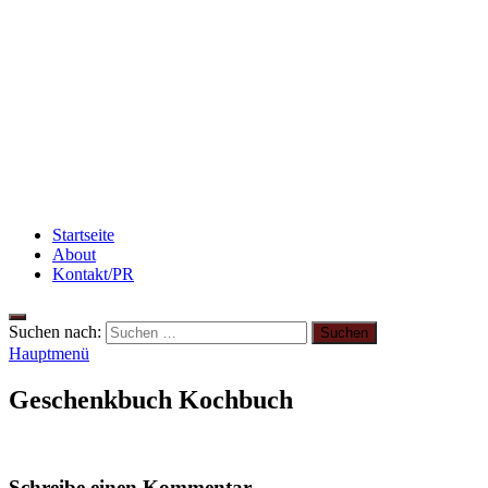
Beauty: Meine liebsten Tuchmasken für trockene
Haut
3 leckere Rezepte für zu reife Bananen
Rezept: Winterliches Porridge
Startseite
About
Kontakt/PR
Suchen nach:
Hauptmenü
Geschenkbuch Kochbuch
Schreibe einen Kommentar