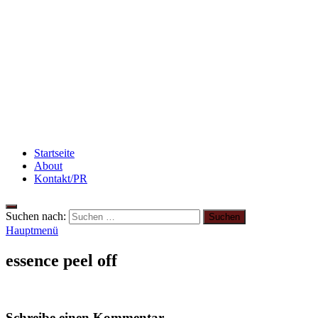
Haut
Flammkuchen mit Lauchzwiebeln und Schinken
Rezept: Schokokuchen mit Kidneybohnen
[kalorienarm]
Startseite
About
Kontakt/PR
Suchen nach:
Hauptmenü
essence peel off
Schreibe einen Kommentar