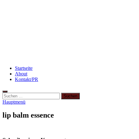
Abnehmen: So motiviere ich mich zum Sport
Rezept: Quark-Grieß-Auflauf mit Blaubeeren
Flammkuchen mit Lauchzwiebeln und
Schinken
Startseite
About
Kontakt/PR
Hauptmenü
lip balm essence