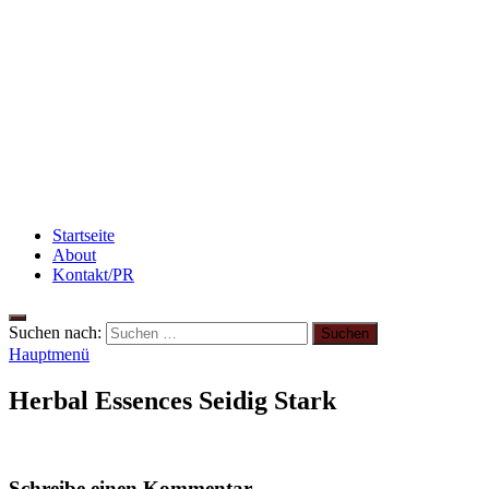
Abnehmen: So motiviere ich mich zum Sport
3 leckere Rezepte für zu reife Bananen
Abnehmen: so nehme ich ab!
Startseite
About
Kontakt/PR
Suchen nach:
Hauptmenü
Herbal Essences Seidig Stark
Schreibe einen Kommentar