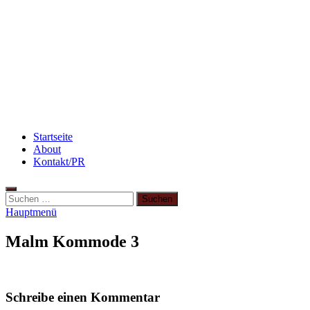
Rezept: Quark-Grieß-Auflauf mit Blaubeeren
Rezept: Winterliches Porridge
Abnehmen: So motiviere ich mich zum Sport
Startseite
About
Kontakt/PR
Suchen
nach:
Hauptmenü
Malm Kommode 3
Schreibe einen Kommentar