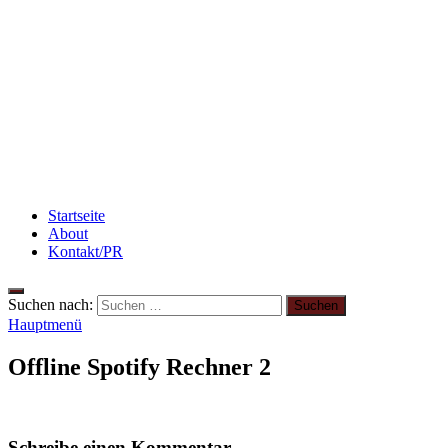
Abnehmen: so nehme ich ab!
Rezept: Schokokuchen mit Kidneybohnen
[kalorienarm]
3 leckere Rezepte für zu reife Bananen
Startseite
About
Kontakt/PR
Suchen nach:
Hauptmenü
Offline Spotify Rechner 2
Schreibe einen Kommentar