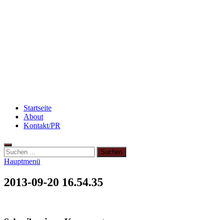
Beauty: Meine liebsten Tuchmasken für
trockene Haut
3 leckere Rezepte für zu reife Bananen
Rezept: Toastbrötchen im Pizza-Style
Startseite
About
Kontakt/PR
Hauptmenü
2013-09-20 16.54.35