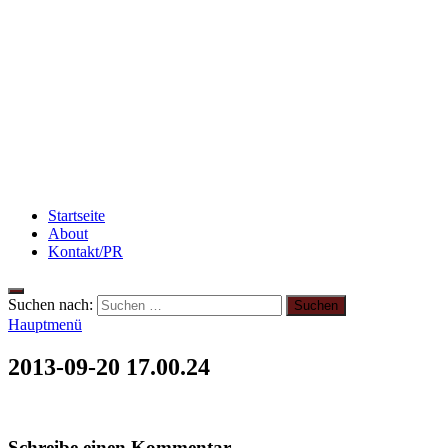
Abnehmen: So motiviere ich mich zum Sport
Rezept: Toastbrötchen im Pizza-Style
Beauty: Meine liebsten Tuchmasken für trockene
Haut
Startseite
About
Kontakt/PR
Suchen nach:
Hauptmenü
2013-09-20 17.00.24
Schreibe einen Kommentar