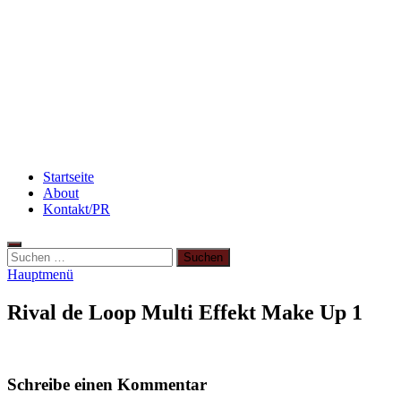
Rezept: Toastbrötchen im Pizza-Style
Beauty: Meine liebsten Tuchmasken für trockene
Haut
3 leckere Rezepte für zu reife Bananen
Startseite
About
Kontakt/PR
Suchen
nach:
Hauptmenü
Rival de Loop Multi Effekt Make Up 1
Schreibe einen Kommentar