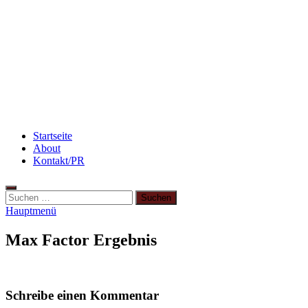
Abnehmen: so nehme ich ab!
Rezept: Schokokuchen mit Kidneybohnen
[kalorienarm]
3 leckere Rezepte für zu reife Bananen
Startseite
About
Kontakt/PR
Suchen
nach:
Hauptmenü
Max Factor Ergebnis
Schreibe einen Kommentar