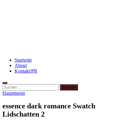
Rezept: Toastbrötchen im Pizza-Style
Beauty: Meine liebsten Tuchmasken für trockene
Haut
Flammkuchen mit Lauchzwiebeln und Schinken
Startseite
About
Kontakt/PR
Suchen
nach:
Hauptmenü
essence dark romance Swatch
Lidschatten 2