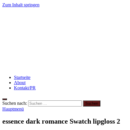
Zum Inhalt springen
winzieee
Blog über Beauty, Lifestyle, Ernährung und Abnehmen
Flammkuchen mit Lauchzwiebeln und Schinken
Reze
Rezept: Winterliches Porridge
Rezept: Quark-Grieß-Au
Abnehmen: So motiviere ich mich zum Sport
3 lecker
Startseite
About
Kontakt/PR
Suchen nach:
Hauptmenü
essence dark romance Swatch lipgloss 2