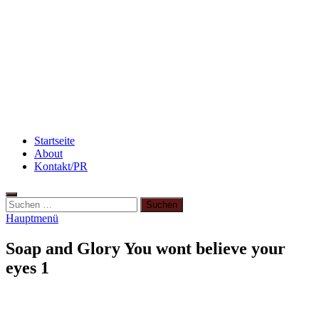
[kalorienarm]
Beauty: Meine liebsten Tuchmasken für trockene
Haut
Abnehmen: so nehme ich ab!
Startseite
About
Kontakt/PR
Suchen
nach:
Hauptmenü
Soap and Glory You wont believe your
eyes 1