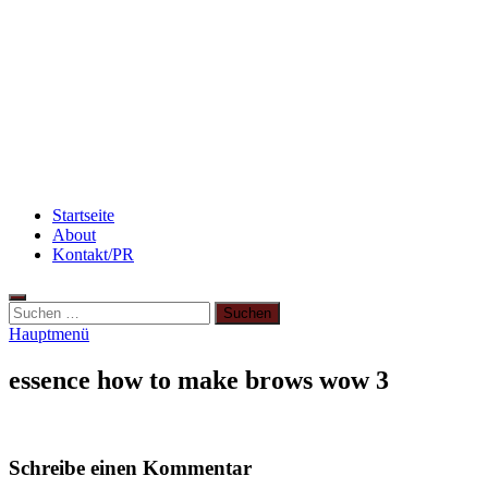
Rezept: Toastbrötchen im Pizza-Style
Rezept: Winterliches Porridge
Beauty: Meine liebsten Tuchmasken für trockene
Haut
Startseite
About
Kontakt/PR
Suchen
nach:
Hauptmenü
essence how to make brows wow 3
Schreibe einen Kommentar