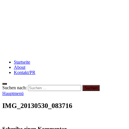
Rezept: Winterliches Porridge
Flammkuchen mit Lauchzwiebeln und Schinken
Rezept: Toastbrötchen im Pizza-Style
Startseite
About
Kontakt/PR
Suchen nach:
Hauptmenü
IMG_20130530_083716
Schreibe einen Kommentar