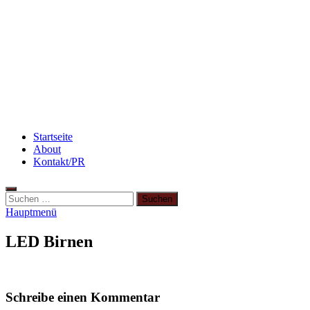
Rezept: Winterliches Porridge
Rezept: Quark-Grieß-Auflauf mit Blaubeeren
Rezept: Toastbrötchen im Pizza-Style
Startseite
About
Kontakt/PR
Suchen
nach:
Hauptmenü
LED Birnen
Schreibe einen Kommentar