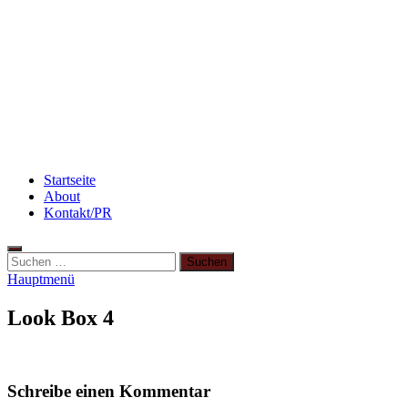
Rezept: Quark-Grieß-Auflauf mit Blaubeeren
Beauty: Meine liebsten Tuchmasken für trockene
Haut
Abnehmen: so nehme ich ab!
Startseite
About
Kontakt/PR
Suchen
nach:
Hauptmenü
Look Box 4
Schreibe einen Kommentar