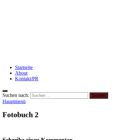
Haut
Rezept: Schokokuchen mit Kidneybohnen
[kalorienarm]
Rezept: Toastbrötchen im Pizza-Style
Startseite
About
Kontakt/PR
Suchen nach:
Hauptmenü
Fotobuch 2
Schreibe einen Kommentar