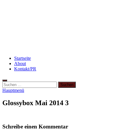
Beauty: Meine liebsten Tuchmasken für trockene
Haut
Abnehmen: so nehme ich ab!
3 leckere Rezepte für zu reife Bananen
Startseite
About
Kontakt/PR
Suchen
nach:
Hauptmenü
Glossybox Mai 2014 3
Schreibe einen Kommentar