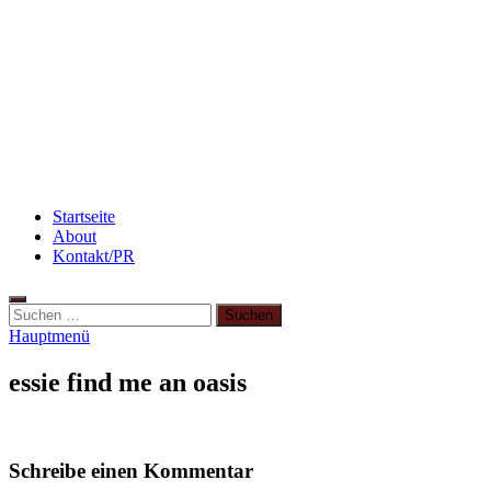
Rezept: Schokokuchen mit Kidneybohnen
[kalorienarm]
Rezept: Quark-Grieß-Auflauf mit Blaubeeren
3 leckere Rezepte für zu reife Bananen
Startseite
About
Kontakt/PR
Hauptmenü
essie find me an oasis
Schreibe einen Kommentar