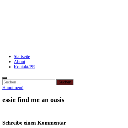
Haut
Rezept: Schokokuchen mit Kidneybohnen
[kalorienarm]
Rezept: Quark-Grieß-Auflauf mit Blaubeeren
Startseite
About
Kontakt/PR
Suchen
nach:
Hauptmenü
essie find me an oasis
Schreibe einen Kommentar