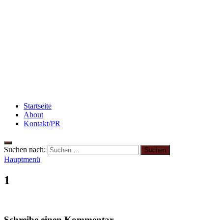
Rezept: Schokokuchen mit Kidneybohnen
[kalorienarm]
Flammkuchen mit Lauchzwiebeln und Schinken
Abnehmen: So motiviere ich mich zum Sport
Startseite
About
Kontakt/PR
Suchen nach:
Hauptmenü
1
Schreibe einen Kommentar