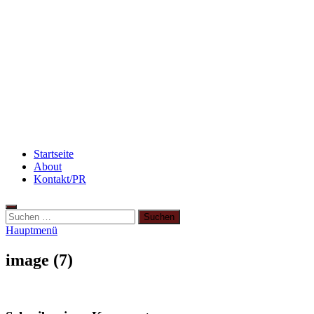
Schinken
Rezept: Schokokuchen mit Kidneybohnen
[kalorienarm]
Beauty: Meine liebsten Tuchmasken für
trockene Haut
Startseite
About
Kontakt/PR
Hauptmenü
image (7)