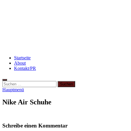
Abnehmen: So motiviere ich mich zum Sport
Beauty: Meine liebsten Tuchmasken für trockene
Haut
Abnehmen: so nehme ich ab!
Startseite
About
Kontakt/PR
Suchen
nach:
Hauptmenü
Nike Air Schuhe
Schreibe einen Kommentar