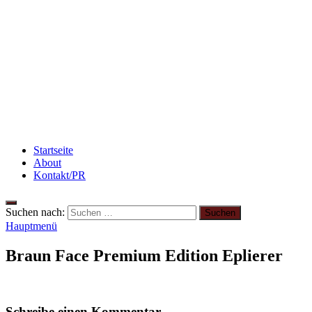
Rezept: Quark-Grieß-Auflauf mit Blaubeeren
Abnehmen: So motiviere ich mich zum Sport
Abnehmen: so nehme ich ab!
Startseite
About
Kontakt/PR
Suchen nach:
Hauptmenü
Braun Face Premium Edition Eplierer
Schreibe einen Kommentar