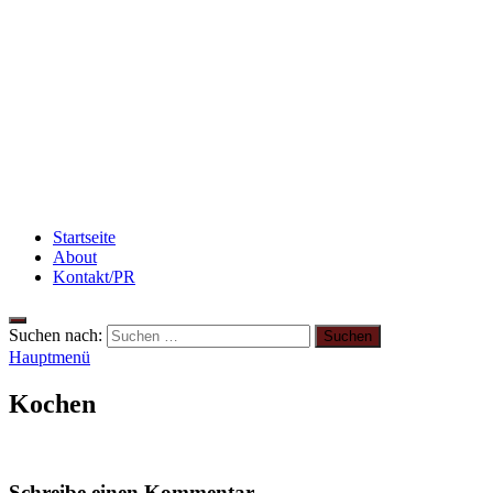
Rezept: Quark-Grieß-Auflauf mit Blaubeeren
Rezept: Toastbrötchen im Pizza-Style
Rezept: Schokokuchen mit Kidneybohnen
[kalorienarm]
Startseite
About
Kontakt/PR
Suchen nach:
Hauptmenü
Kochen
Schreibe einen Kommentar