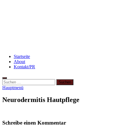
Rezept: Toastbrötchen im Pizza-Style
Beauty: Meine liebsten Tuchmasken für trockene
Haut
Abnehmen: so nehme ich ab!
Startseite
About
Kontakt/PR
Hauptmenü
Neurodermitis Hautpflege
Schreibe einen Kommentar