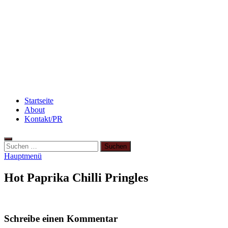
Rezept: Toastbrötchen im Pizza-Style
Beauty: Meine liebsten Tuchmasken für trockene
Haut
Flammkuchen mit Lauchzwiebeln und Schinken
Startseite
About
Kontakt/PR
Suchen
nach:
Hauptmenü
Hot Paprika Chilli Pringles
Schreibe einen Kommentar