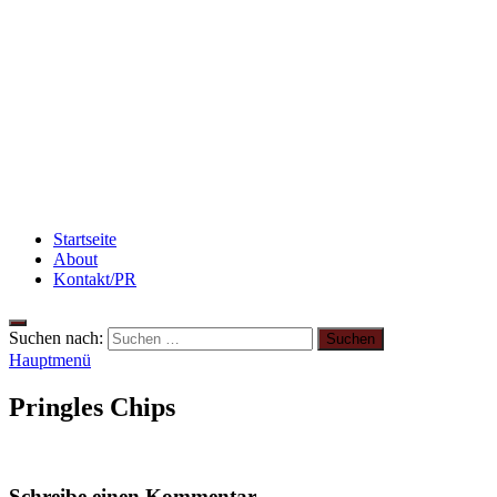
3 leckere Rezepte für zu reife Bananen
Rezept: Quark-Grieß-Auflauf mit Blaubeeren
Flammkuchen mit Lauchzwiebeln und Schinken
Startseite
About
Kontakt/PR
Suchen nach:
Hauptmenü
Pringles Chips
Schreibe einen Kommentar