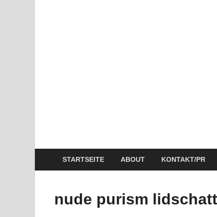
Rezept: Quark-Grieß-Auf
Abnehmen: So motiviere
Rezept: Schokokuchen m
STARTSEITE
ABOUT
KONTAKT/PR
nude purism lidschat