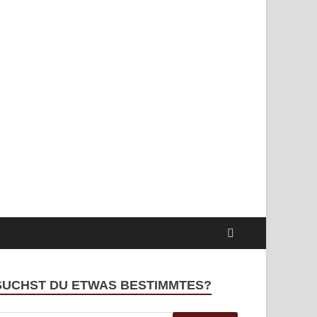
o nehme ich ab!
SUCHST DU ETWAS BESTIMMTES?