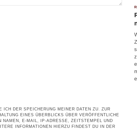
R
W
Z
s
z
e
m
e
 ICH DER SPEICHERUNG MEINER DATEN ZU. ZUR
ALTUNG EINES ÜBERBLICKS ÜBER VERÖFFENTLICHE
NAMEN, E-MAIL, IP-ADRESSE, ZEITSTEMPEL UND
TERE INFORMATIONEN HIERZU FINDEST DU IN DER