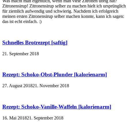
Was macht man eigentlich, wenn man viele Zitronen übrig hat?
Zitronensirup! Zitronensirup selber zu machen hielt ich ursprünglich
für ziemlich aufwendig und schwierig. Nachdem ich erfolgreich
meinen ersten Zitronensirup selber machen konnte, kann ich sagen:
das ist echt einfach. :)
Schnelles Brotrezept [saftig]
21. September 2018
Rezept: Schoko-Obst-Plunder [kalorienarm]
27. August 2018
21. November 2018
Rezept: Schoko-Vanille-Waffeln [kalorienarm]
16. Mai 2018
21. September 2018