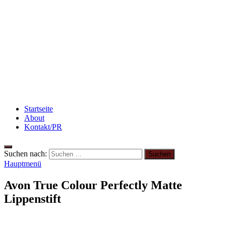
Rezept: Winterliches Porridge
Abnehmen: So motiviere ich mich zum Sport
Rezept: Toastbrötchen im Pizza-Style
Startseite
About
Kontakt/PR
Suchen nach:
Hauptmenü
Avon True Colour Perfectly Matte
Lippenstift