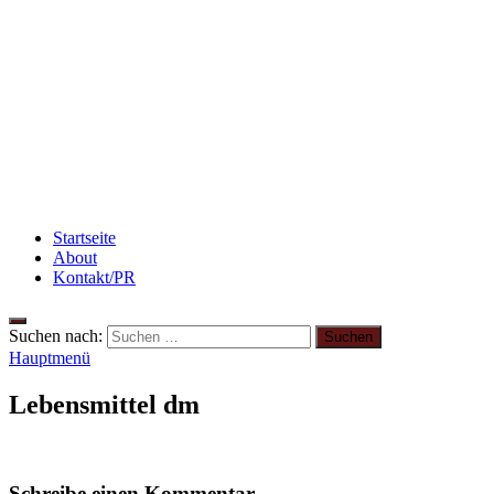
Abnehmen: so nehme ich ab!
Beauty: Meine liebsten Tuchmasken für trockene
Haut
Rezept: Toastbrötchen im Pizza-Style
Startseite
About
Kontakt/PR
Suchen nach:
Hauptmenü
Lebensmittel dm
Schreibe einen Kommentar