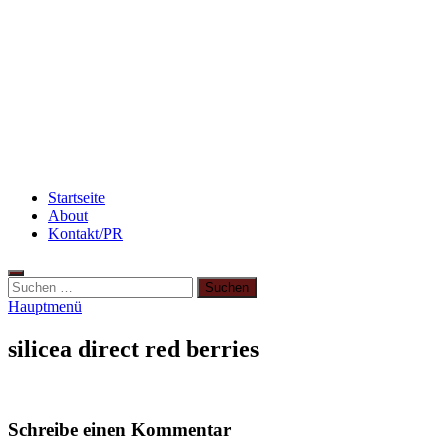
Abnehmen: so nehme ich ab!
Rezept: Toastbrötchen im Pizza-Style
3 leckere Rezepte für zu reife Bananen
Startseite
About
Kontakt/PR
Suchen
nach:
Hauptmenü
silicea direct red berries
Schreibe einen Kommentar