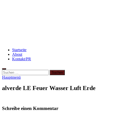
Abnehmen: so nehme ich ab!
Rezept: Quark-Grieß-Auflauf mit Blaubeeren
Rezept: Toastbrötchen im Pizza-Style
Startseite
About
Kontakt/PR
Suchen
nach:
Hauptmenü
alverde LE Feuer Wasser Luft Erde
Schreibe einen Kommentar