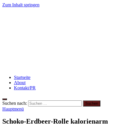
Zum Inhalt springen
winzieee
Blog über Beauty, Lifestyle, Ernährung und Abnehmen
Rezept: Quark-Grieß-Auflauf mit Blaubeeren
Abnehme
Rezept: Schokokuchen mit Kidneybohnen [kaloriena
Beauty: Meine liebsten Tuchmasken für trockene Hau
Startseite
About
Kontakt/PR
Suchen nach:
Hauptmenü
Schoko-Erdbeer-Rolle kalorienarm