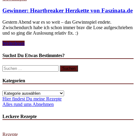
Gewinner: Heartbreaker Herzkette von Faszinata.de
Gestern Abend war es so weit – das Gewinnspiel endete.
Zwischendurch habe ich schon immer brav die Lose aufgeschrieben
und so ging die Auslosung relativ fix. :)
Gewinner:
Weiterlesen
Heartbreaker
Herzkette
Suchst Du Etwas Bestimmtes?
von
Faszinata.de
Suchen
nach:
Kategorien
Kategorien
Hier findest Du meine Rezepte
Alles rund ums Abnehmen
Leckere Rezepte
Rezepte