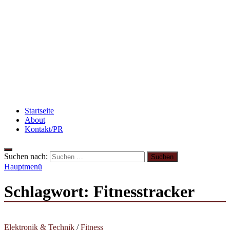
Beauty: Meine liebsten Tuchmasken für trockene
Haut
Rezept: Schokokuchen mit Kidneybohnen
[kalorienarm]
Startseite
About
Kontakt/PR
Suchen nach:
Hauptmenü
Schlagwort:
Fitnesstracker
Elektronik & Technik
/
Fitness