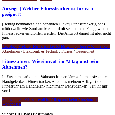
Anzeige | Welcher Fitnesstracker ist für wen
geeignet?
[Beitrag beinhaltet einen bezahlten Link*] Fitnesstracker gibt es
mittlerweile wie Sand am Meer und oft sehe ich die Frage, welche
Fitnesstracker empfohlen werden. Die Antwort darauf ist aber nicht
ganz …
Anzeige | Welcher Fitnesstracker ist für wen geeignet?
Weiterlesen
Abnehmen
/
Elektronik & Technik
/
Fitness
/
Gesundheit
Fitnessuhren: Wie sinnvoll im Alltag und beim
Abnehmen?
In Zusammenarbeit mit Valmano Immer öfter sieht man sie an den
Handgelenken: Fitnesstracker. Auch aus meinem Alltag ist die
Fitnessuhr am Handgelenk nicht mehr wegzudenken. Seit ihr mir
vor 1 …
Fitnessuhren: Wie sinnvoll im Alltag und beim Abnehmen?
Weiterlesen
Suchst Du Etwas Bestimmtes?