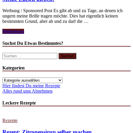
Werbung / Sponsored Post Es gibt ab und zu Tage, an denen ich
ungern meine Brille tragen möchte. Dies hat eigentlich keinen
bestimmten Grund, aber ab und zu darf die …
Meine
Weiterlesen
Linsen
kleben!
Suchst Du Etwas Bestimmtes?
Suchen
nach:
Kategorien
Kategorien
Hier findest Du meine Rezepte
Alles rund ums Abnehmen
Leckere Rezepte
Rezepte
Rezept: Zitronensirup selber machen