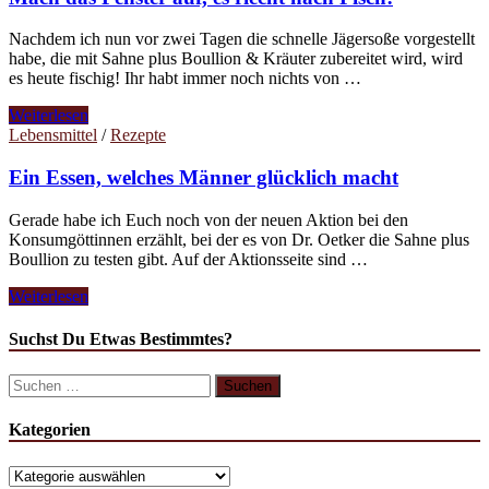
Nachdem ich nun vor zwei Tagen die schnelle Jägersoße vorgestellt
habe, die mit Sahne plus Boullion & Kräuter zubereitet wird, wird
es heute fischig! Ihr habt immer noch nichts von …
Mach
Weiterlesen
das
Lebensmittel
/
Rezepte
Fenster
auf,
Ein Essen, welches Männer glücklich macht
es
riecht
Gerade habe ich Euch noch von der neuen Aktion bei den
nach
Konsumgöttinnen erzählt, bei der es von Dr. Oetker die Sahne plus
Fisch!
Boullion zu testen gibt. Auf der Aktionsseite sind …
Ein
Weiterlesen
Essen,
welches
Suchst Du Etwas Bestimmtes?
Männer
glücklich
Suchen
macht
nach:
Kategorien
Kategorien