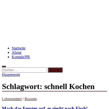
Rezept: Winterliches Porridge
Rezept: Toastbrötchen im Pizza-Style
Flammkuchen mit Lauchzwiebeln und Schinken
Startseite
About
Kontakt/PR
Suchen
nach:
Hauptmenü
Schlagwort:
schnell Kochen
Lebensmittel
/
Rezepte
Mach das Fenster auf, es riecht nach Fisch!