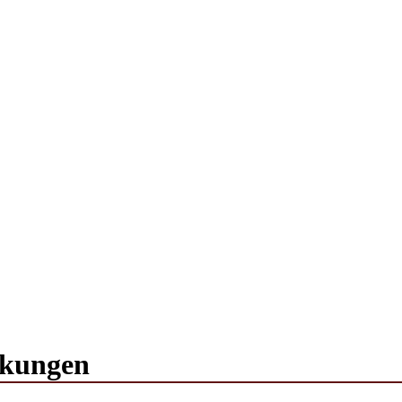
rm]
Rezept: Toastbrötchen im Pizza-Style
Abnehmen: So 
t
Rezept: Quark-Grieß-Auflauf mit Blaubeeren
Rezept: 
hmen: so nehme ich ab!
3 leckere Rezepte für zu reife
kungen