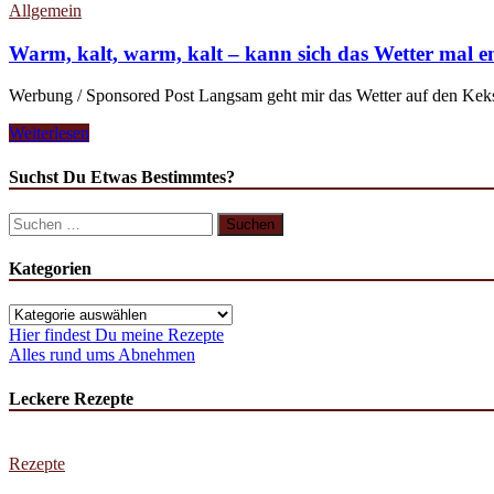
Allgemein
Warm, kalt, warm, kalt – kann sich das Wetter mal e
Werbung / Sponsored Post Langsam geht mir das Wetter auf den Keks
Warm,
Weiterlesen
kalt,
warm,
Suchst Du Etwas Bestimmtes?
kalt
–
Suchen
kann
nach:
sich
Kategorien
das
Wetter
mal
Kategorien
entscheiden?
Hier findest Du meine Rezepte
Alles rund ums Abnehmen
Leckere Rezepte
Rezepte