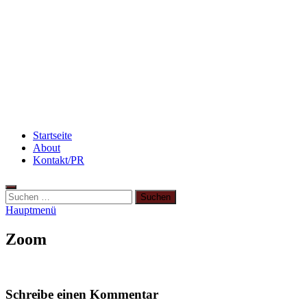
Rezept: Toastbrötchen im Pizza-Style
Beauty: Meine liebsten Tuchmasken für trockene
Haut
3 leckere Rezepte für zu reife Bananen
Startseite
About
Kontakt/PR
Hauptmenü
Zoom
Schreibe einen Kommentar