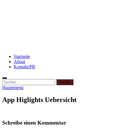
Abnehmen: so nehme ich ab!
Flammkuchen mit Lauchzwiebeln und Schinken
Rezept: Toastbrötchen im Pizza-Style
Startseite
About
Kontakt/PR
Suchen
nach:
Hauptmenü
App Higlights Uebersicht
Schreibe einen Kommentar