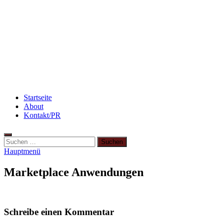
Rezept: Toastbrötchen im Pizza-Style
Beauty: Meine liebsten Tuchmasken für trockene
Haut
Abnehmen: so nehme ich ab!
Startseite
About
Kontakt/PR
Hauptmenü
Marketplace Anwendungen
Schreibe einen Kommentar