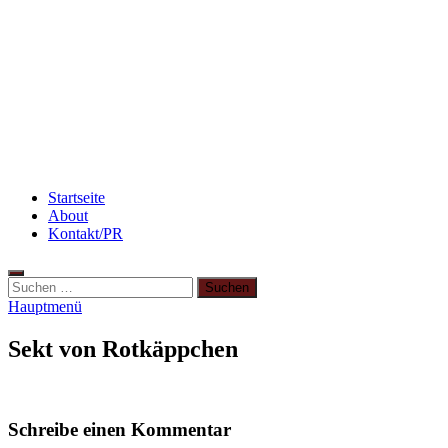
Rezept: Winterliches Porridge
Rezept: Quark-Grieß-Auflauf mit Blaubeeren
Beauty: Meine liebsten Tuchmasken für trockene
Haut
Startseite
About
Kontakt/PR
Suchen
nach:
Hauptmenü
Sekt von Rotkäppchen
Schreibe einen Kommentar